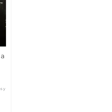
 a
s y