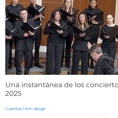
Una instantánea de los concierto
2025
Cuentos
/
erin darge