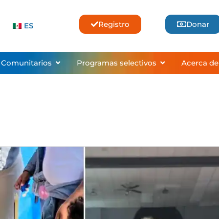
Registro
Donar
ES
ses & Lessons
Abrir Community Programs
Abrir Selective
 Comunitarios
Programas selectivos
Acerca de