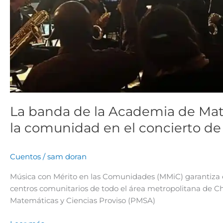
La banda de la Academia de Mate
la comunidad en el concierto de
Cuentos
/
sam doran
Música con Mérito en las Comunidades (MMiC) garantiza e
centros comunitarios de todo el área metropolitana de 
Matemáticas y Ciencias Proviso (PMSA)