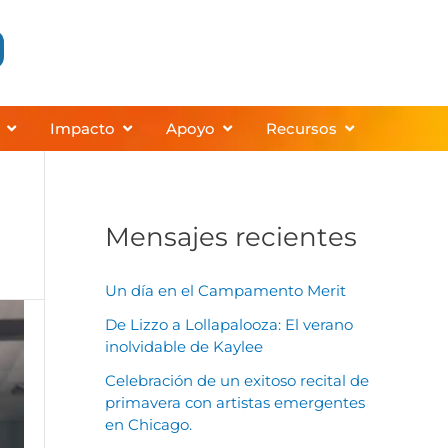
 Programs
Abrir About
Abrir Impact
Abrir Support
Abrir Resourc
Impacto
Apoyo
Recursos
Mensajes recientes
Un día en el Campamento Merit
De Lizzo a Lollapalooza: El verano
inolvidable de Kaylee
Celebración de un exitoso recital de
primavera con artistas emergentes
en Chicago.