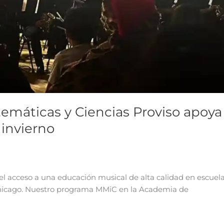
máticas y Ciencias Proviso apoya
 invierno
l acceso a una educación musical de alta calidad en escuela
Chicago. Nuestro programa MMiC en la Academia de