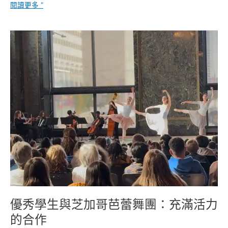
閱讀更多 ”
優
秀
學
生
與
芝
加
哥
芭
蕾
舞
團：
充
滿
活
優秀學生與芝加哥芭蕾舞團：充滿活力
力
的
的合作
合