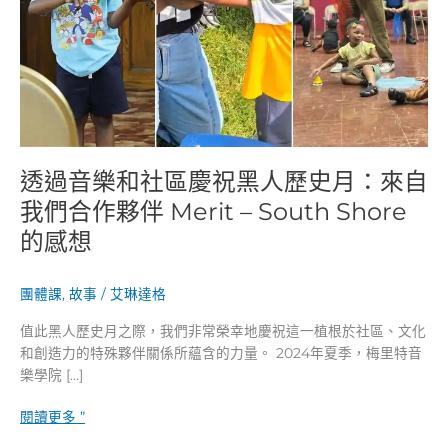
慶
祝
黑
人
歷
史
月：
來
透過音樂和社區慶祝黑人歷史月：來自
自
我
我們合作夥伴 Merit – South Shore
們
的感想
合
作
夥
團體課
,
故事
/
艾琳達格
伴
值此黑人歷史月之際，我們非常榮幸地慶祝這一植根於社區、文化
Merit
和創造力的特殊夥伴關係所蘊含的力量。 2024年夏季，梅里特音
–
樂學院 […]
South
Shore
閱讀更多 ”
的
感