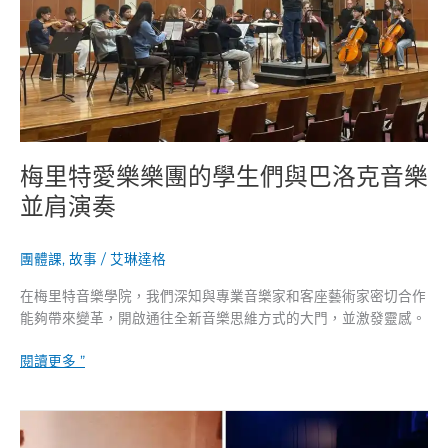
團
的
學
生
們
與
巴
洛
梅里特愛樂樂團的學生們與巴洛克音樂
克
並肩演奏
音
樂
並
團體課
,
故事
/
艾琳達格
肩
在梅里特音樂學院，我們深知與專業音樂家和客座藝術家密切合作
演
能夠帶來變革，開啟通往全新音樂思維方式的大門，並激發靈感。
奏
閱讀更多 ”
天
賦