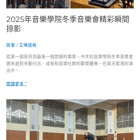
瞬
間
2025年音樂學院冬季音樂會精彩瞬間
掠
影
掠影
故事
/
艾琳達格
從第一個音符到最後一個悠揚的樂章，今年的音樂學院冬季音樂會
週末是對辛勤付出、成長和音樂社群的歡樂慶典。在兩天緊湊的演
出中，,
閱讀更多 ”
梅
里
特
愛
樂
樂