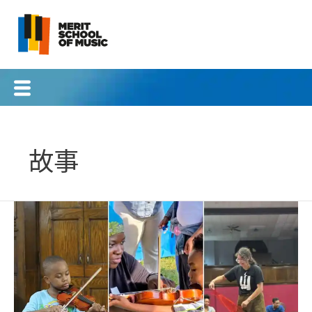
跳
到
內
容
故事
透
過
音
樂
和
社
區