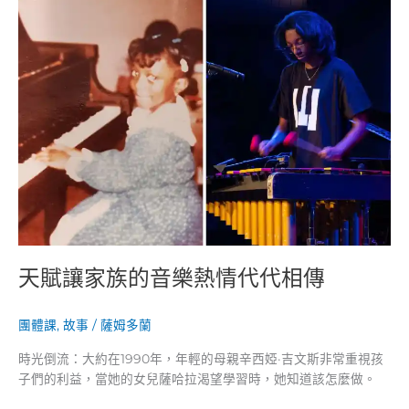
讓
家
族
的
音
樂
熱
情
代
代
相
傳
天賦讓家族的音樂熱情代代相傳
團體課
,
故事
/
薩姆多蘭
時光倒流：大約在1990年，年輕的母親辛西婭·吉文斯非常重視孩
子們的利益，當她的女兒薩哈拉渴望學習時，她知道該怎麼做。