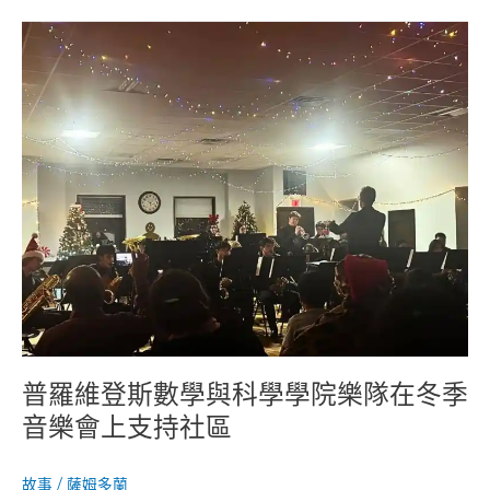
想
普
羅
維
登
斯
數
學
與
科
學
學
院
樂
隊
在
普羅維登斯數學與科學學院樂隊在冬季
冬
季
音樂會上支持社區
音
樂
故事
/
薩姆多蘭
會