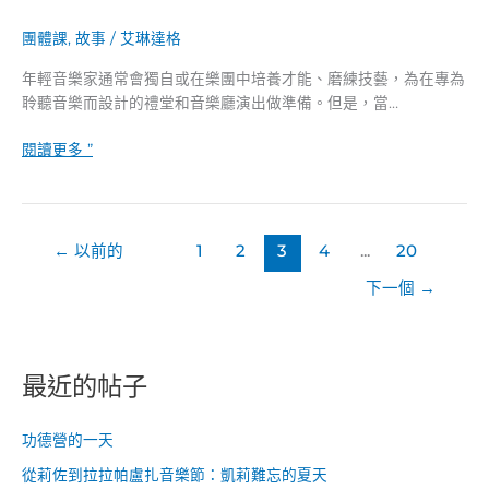
作
團體課
,
故事
/
艾琳達格
年輕音樂家通常會獨自或在樂團中培養才能、磨練技藝，為在專為
聆聽音樂而設計的禮堂和音樂廳演出做準備。但是，當…
閱讀更多 ”
←
以前的
1
2
3
4
...
20
下一個
→
最近的帖子
功德營的一天
從莉佐到拉拉帕盧扎音樂節：凱莉難忘的夏天