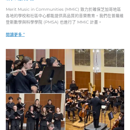
上
Merit Music in Communities (MMiC) 致力於確保芝加哥地區
支
各地的學校和社區中心都能提供高品質的音樂教育。我們在普羅維
持
登斯數學與科學學院 (PMSA) 也進行了 MMiC 計畫。
社
區
閱讀更多 ”
2025
年
音
樂
學
院
冬
季
音
樂
會
精
彩