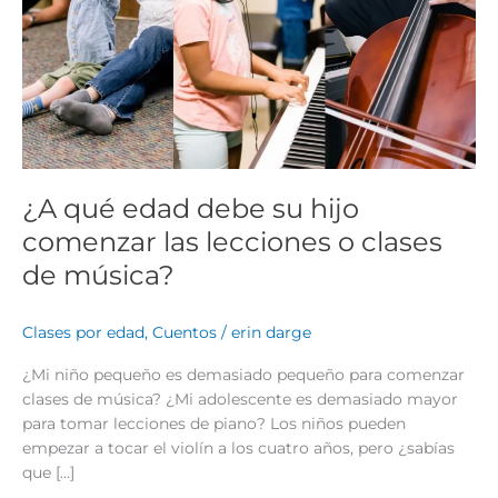
las
lecciones
o
clases
de
música?
¿A qué edad debe su hijo
comenzar las lecciones o clases
de música?
Clases por edad
,
Cuentos
/
erin darge
¿Mi niño pequeño es demasiado pequeño para comenzar
clases de música? ¿Mi adolescente es demasiado mayor
para tomar lecciones de piano? Los niños pueden
empezar a tocar el violín a los cuatro años, pero ¿sabías
que […]