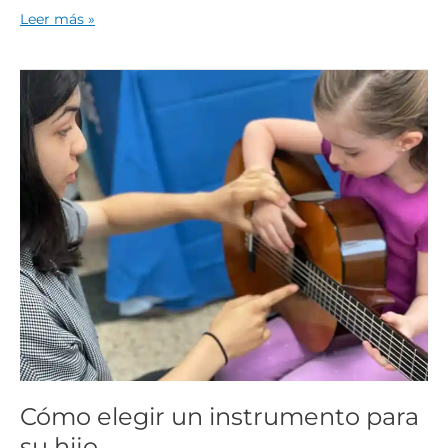
Leer más »
Cómo
elegir
un
instrumento
para
su
hijo
Cómo elegir un instrumento para
su hijo