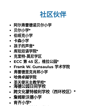
社区伙伴
阿尔弗雷德诺贝尔小学
贝尔小学*
伯班克小学
卡森小学
孩子的声音*
库珀双语学院*
克里特-莫尼学区
ECC 第 45 区，维拉公园*
Frank W. Gunsaulus 学术学院
弗雷德里克肖邦小学
哈佛卓越学院
圣天使天主教学校*
海德公园日间学校
跨文化蒙特梭利学校（西环校区）*
詹姆斯沃德小学
肯齐小学*