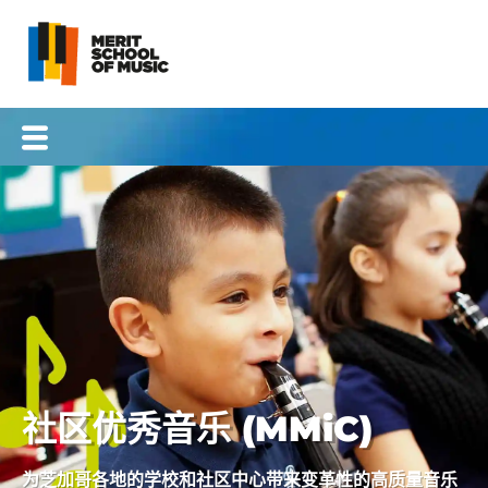
跳
至
内
容
社区优秀音乐 (MMiC)
为芝加哥各地的学校和社区中心带来变革性的高质量音乐