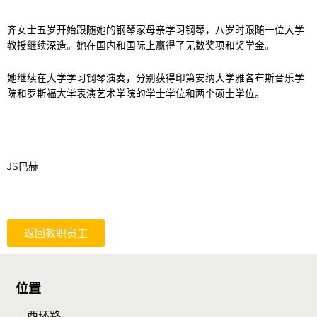
简介：
齐女士五岁开始跟随她的钢琴家母亲学习钢琴，八岁时跟随一位大学
教授继续深造。她在国内和国际上赢得了无数奖项和奖学金。
她继续在大学学习钢琴演奏，分别获得印第安纳大学雅各布斯音乐学
院和罗斯福大学表演艺术学院的学士学位和两个硕士学位。
最喜欢的作曲家：
JS巴赫
返回教职员工
位置
西环路