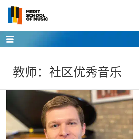
跳
至
内
容
教师：社区优秀音乐
贾
斯
汀
伯
奇
托
德