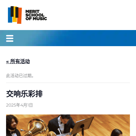
跳
至
内
容
« 所有活动
此活动已过期。
交响乐彩排
2025年4月1日