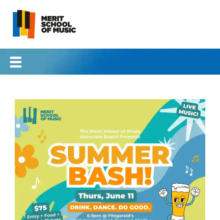
跳
至
内
容