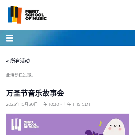
跳
至
内
容
« 所有活动
此活动已过期。
万圣节音乐故事会
2025年10月30日 上午 10:30
-
上午 11:15
CDT