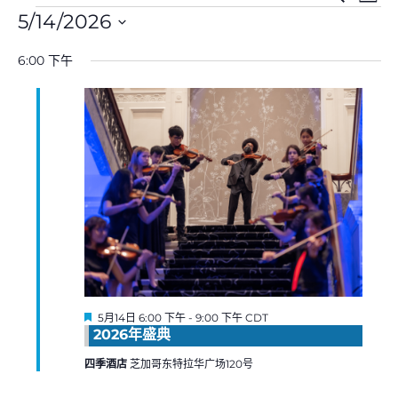
天
动
动
动
寻
5/14/2026
搜
视
用
选
索
图
于
6:00 下午
择
和
导
5
日
视
航
月
期
图
14,
导
2026
航
推
5月14日 6:00 下午
-
9:00 下午
CDT
荐
2026年盛典
四季酒店
芝加哥东特拉华广场120号