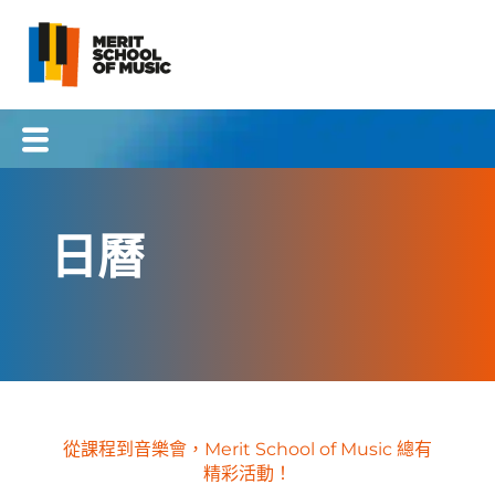
跳
到
內
容
日曆
從課程到音樂會，Merit School of Music 總有
精彩活動！