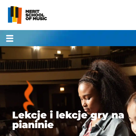
Przejdź
do
treści
Lekcje i lekcje gry na
pianinie