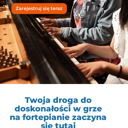
Zarejestruj się teraz
Twoja droga do
doskonałości w grze
na fortepianie zaczyna
się tutaj