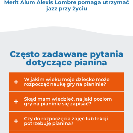
Merit Alum Alexis Lombre pomaga utrzymać
jazz przy życiu
Często zadawane pytania
dotyczące pianina
W jakim wieku moje dziecko może
rozpocząć naukę gry na pianinie?
Skąd mam wiedzieć, na jaki poziom
gry na pianinie się zapisać?
Czy do rozpoczęcia zajęć lub lekcji
potrzebuję pianina?