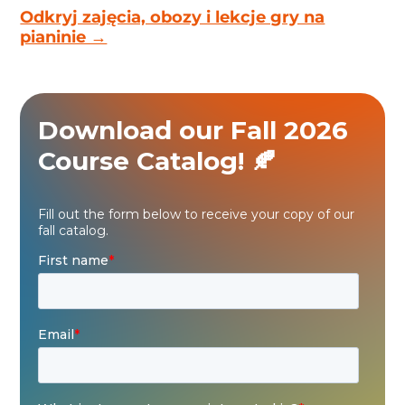
Odkryj zajęcia, obozy i lekcje gry na
pianinie →