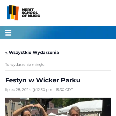
Przejdź
do
treści
« Wszystkie Wydarzenia
To wydarzenie minęło.
Festyn w Wicker Parku
lipiec 28, 2024 @ 12:30 pm
-
15:30
CDT