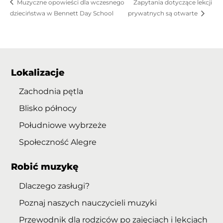
Muzyczne opowieści dla wczesnego
Zapytania dotyczące lekcji
dzieciństwa w Bennett Day School
prywatnych są otwarte
Lokalizacje
Zachodnia pętla
Blisko północy
Południowe wybrzeże
Społeczność Alegre
Robić muzykę
Dlaczego zasługi?
Poznaj naszych nauczycieli muzyki
Przewodnik dla rodziców po zajęciach i lekcjach