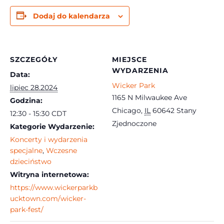
Dodaj do kalendarza
SZCZEGÓŁY
MIEJSCE
WYDARZENIA
Data:
Wicker Park
lipiec 28.2024
1165 N Milwaukee Ave
Godzina:
Chicago
,
IL
60642
Stany
12:30 - 15:30
CDT
Zjednoczone
Kategorie Wydarzenie:
Koncerty i wydarzenia
specjalne
,
Wczesne
dzieciństwo
Witryna internetowa:
https://www.wickerparkb
ucktown.com/wicker-
park-fest/