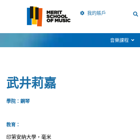
跳
到
我的賬戶
內
容
開啟M
音樂課程
武井莉嘉
學院：鋼琴
教育：
印第安納大學，毫米