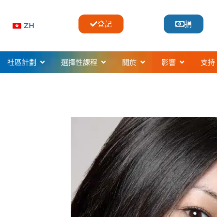
登記
捐
ZH
usic Classes & Lessons
開啟Community Programs
開啟Selective Programs
開啟About
開啟Impac
社區計劃
選擇性課程
關於
影響
支持