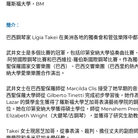
羅斯福大學，BM
簡介：
巴西鋼琴家 Lígia Takei 在美洲各地的獨奏會和管弦樂隊中
武井女士是多個比賽的冠軍，包括印第安納大學協奏曲比賽
·阿勞國際鋼琴比賽和巴西維拉-羅伯斯國際鋼琴比賽。作為
聖保羅國家交響樂團（巴西）、巴西交響樂團（巴西里約熱
納大學愛樂樂團合作演出。
武井女士在巴西聖保羅師從 Marcilda Clis 接受了她早期
西聖保羅大學師從 Gilberto Tinetti 完成初步學習後，她作為 
Lazar 的獎學金生獲得了羅斯福大學芝加哥表演藝術學院的
位。她在印第安納大學獲得碩士學位，師從 Menahem Pressl
Elizabeth Wright（大鍵琴/古鋼琴），並獲得了研究生
Takei 女士現居芝加哥，從事表演、裁判、擔任丈夫的副廚
樂學院和多米尼加大學任教。