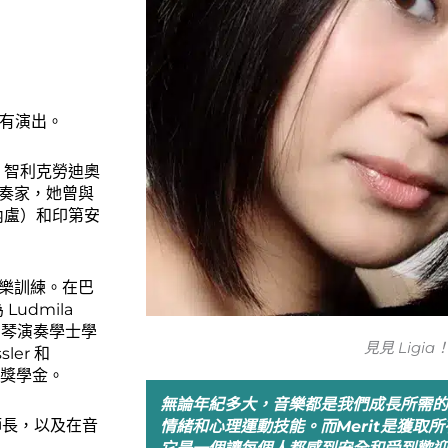
都有演出。
、智利克勞迪奧
獨奏家，她曾與
內盧）和印第安
的音樂訓練。在巴
Ludmila
鋼琴演奏學士學
見見 Ligia
er 和
助教獎學金。
無論年紀多大，音樂都是我們成長所需的
師長，以及在音
情緒和心理運動技能。而Merit是獲取