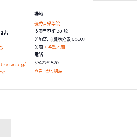
場地
優秀音樂學院
皮奧里亞街 38 號
 4 日
芝加哥
,
白細胞介素
60607
美國
+ 谷歌地圖
期
電話
5742761820
itmusic.org/
查看 場地 網站
ry/