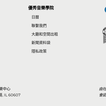
優秀音樂學院
日曆
師
聯繫我們
大廳和空間出租
新聞資料袋
隱私政策
 音樂中心
由
哥, IL 60607
會