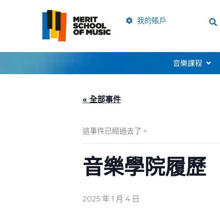
跳
到
我的賬戶
內
容
開啟M
音樂課程
« 全部事件
這事件已經過去了。
音樂學院履歷
2025 年 1 月 4 日