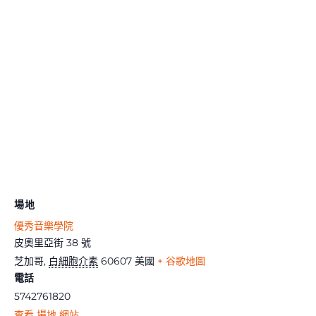
場地
優秀音樂學院
皮奧里亞街 38 號
芝加哥
,
白細胞介素
60607
美國
+ 谷歌地圖
電話
5742761820
查看 場地 網站