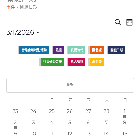
件
事件
關鍵日期
事
事
搜
月
件
件
索
3/1/2026
搜
視
選
索
圖
擇
和
導
音樂會和特別活動
溫室
孩提時代
團體課
關鍵日期
日
視
航
期。
圖
社區優秀音樂
私人課程
夏令營
導
航
重置
一
二
三
四
五
六
日
事
件
0
0
0
0
0
0
1
23
24
25
26
27
28
1
已
日
推
事
事
事
事
事
事
事
曆
1
0
0
0
0
0
0
2
已
3
4
5
6
7
8
出
件
件
件
件
件
件
件
推
事
事
事
事
事
事
事
事
0
0
0
0
0
0
0
9
10
11
12
13
14
15
出
件
件
件
件
件
件
件
件