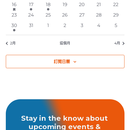
事
事
事
事
事
事
事
事
2
1
1
0
0
0
0
16
已
17
18
19
20
21
22
件
件
件
件
件
件
件
件
推
事
事
事
事
事
事
事
0
0
0
0
0
0
0
23
24
25
26
27
28
29
出
件
件
件
件
件
件
件
事
事
事
事
事
事
事
事
1
0
0
0
0
0
0
30
31
1
2
3
4
5
件
件
件
件
件
件
件
件
事
事
事
事
事
事
事
件
件
件
件
件
件
件
2月
這個月
4月
訂閱日曆