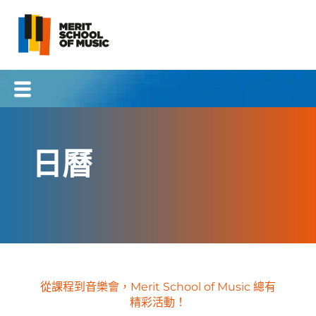
跳
到
內
容
星期一
星期二
星期三
星期四
星期五
星期六
星期日
日曆
從課程到音樂會，Merit School of Music 總有
精彩活動！