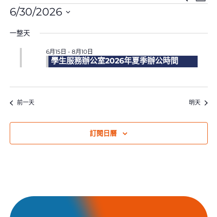
天
件
件
件
索
6/30/2026
搜
視
用
選
索
圖
於
一整天
擇
和
導
6
日
視
航
月
6月15日
-
8月10日
期。
圖
30,
學生服務辦公室2026年夏季辦公時間
導
2026
航
前一天
明天
訂閱日曆