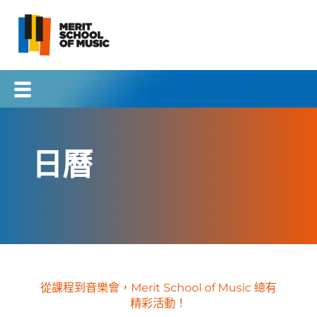
跳
到
內
容
日曆
從課程到音樂會，Merit School of Music 總有
精彩活動！