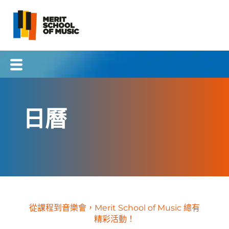
跳
到
內
容
日曆
從課程到音樂會，Merit School of Music 總有
精彩活動！