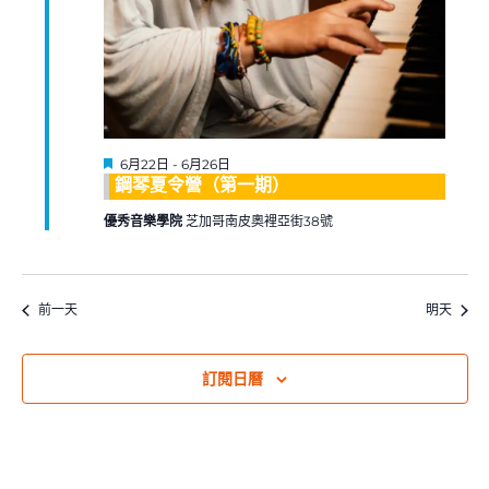
精
6月22日
-
6月26日
選
鋼琴夏令營（第一期）
優秀音樂學院
芝加哥南皮奧裡亞街38號
前一天
明天
訂閱日曆