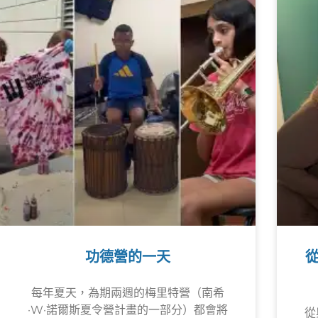
功德營的一天
每年夏天，為期兩週的梅里特營（南希
·W·諾爾斯夏令營計畫的一部分）都會將
從