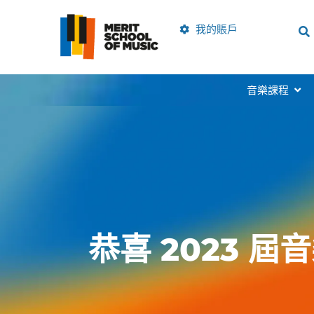
跳
到
我的賬戶
內
容
開啟M
音樂課程
恭喜 2023 屆