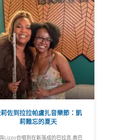
從莉佐到拉拉帕盧扎音樂節：凱
莉難忘的夏天
與Lizzo合唱到在新落成的巴拉克·奧巴