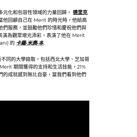
多元化和包容性領域的力量回歸，
德里克
回顧自己在 Merit 的時光時，他給高
他們服務，並鼓勵他們珍惜和慶祝他們與
的表演為觀眾增光添彩，表演了他在 Merit
ni) 的
卡羅·米奧·本
.
 所不同的大學錄取，包括西北大學、芝加哥
rit 期間獲得的支持和生活技能，21%
們的成就感到無比自豪，當我們看到他們