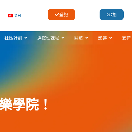
登記
捐
ZH
usic Classes & Lessons
開啟Community Programs
開啟Selective Programs
開啟About
開啟Impac
社區計劃
選擇性課程
關於
影響
支持
音樂學院！