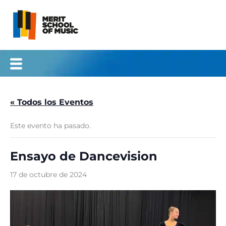
Ir
al
contenido
« Todos los Eventos
Este evento ha pasado.
Ensayo de Dancevision
17 de octubre de 2024