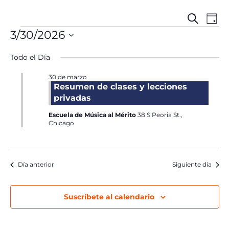
Búsqueda
Nave
Eventos
Buscar
Día
y
de
para
3/30/2026
navegació
vista
marzo
Seleccionar
de
de
30,
Todo el Día
fecha.
vistas
Even
2026
de
30 de marzo
Eventos
Resumen de clases y lecciones
privadas
Escuela de Música al Mérito
38 S Peoria St.,
Chicago
Día anterior
Siguiente día
Suscríbete al calendario