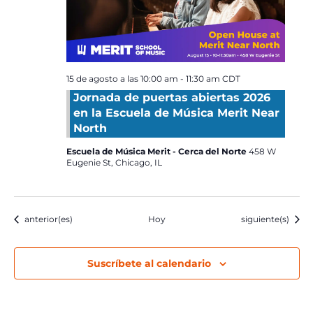
15 de agosto a las 10:00 am
-
11:30 am
CDT
Jornada de puertas abiertas 2026
en la Escuela de Música Merit Near
North
Escuela de Música Merit - Cerca del Norte
458 W
Eugenie St, Chicago, IL
Eventos
Eventos
anterior(es)
Hoy
siguiente(s)
Suscríbete al calendario