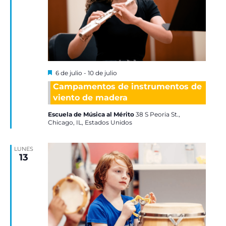
Destacadas
6 de julio
-
10 de julio
Campamentos de instrumentos de
viento de madera
Escuela de Música al Mérito
38 S Peoria St.,
Chicago, IL, Estados Unidos
LUNES
13