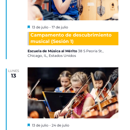
Destacadas
13 de julio
-
17 de julio
Campamento de descubrimiento
musical (Sesión 1)
Escuela de Música al Mérito
38 S Peoria St.,
Chicago, IL, Estados Unidos
LUNES
13
Destacadas
13 de julio
-
24 de julio