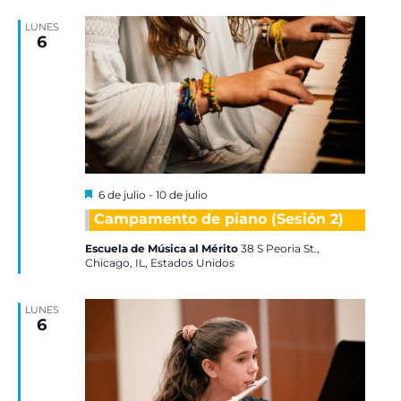
LUNES
6
Destacadas
6 de julio
-
10 de julio
Campamento de piano (Sesión 2)
Escuela de Música al Mérito
38 S Peoria St.,
Chicago, IL, Estados Unidos
LUNES
6