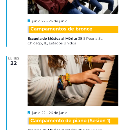
Destacadas
junio 22
-
26 de junio
Campamentos de bronce
Escuela de Música al Mérito
38 S Peoria St.,
Chicago, IL, Estados Unidos
LUNES
22
Destacadas
junio 22
-
26 de junio
Campamento de piano (Sesión 1)