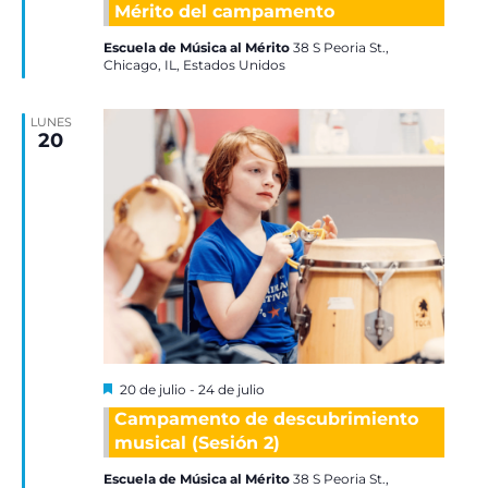
Mérito del campamento
Escuela de Música al Mérito
38 S Peoria St.,
Chicago, IL, Estados Unidos
LUNES
20
Destacadas
20 de julio
-
24 de julio
Campamento de descubrimiento
musical (Sesión 2)
Escuela de Música al Mérito
38 S Peoria St.,