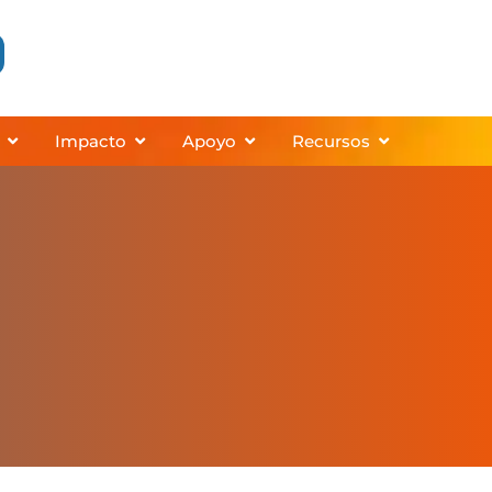
 Programs
Abrir About
Abrir Impact
Abrir Support
Abrir Resourc
Impacto
Apoyo
Recursos