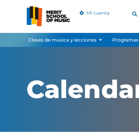
Ir
al
Mi cuenta
contenido
Abrir Music Clas
Clases de música y lecciones
Programas
Calenda