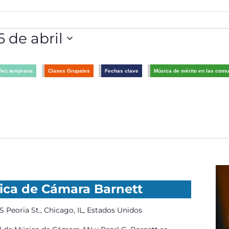
6 de abril
ñez temprana
Clases Grupales
Fechas clave
Música de mérito en las com
ica de Cámara Barnett
S Peoria St., Chicago, IL, Estados Unidos