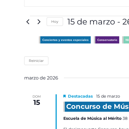
la
navegació
palabra
de
clave.
vistas
15 de marzo
 - 
2
Hoy
Busca
de
Eventos
Seleccionar
Eventos
para
fecha.
Conciertos y eventos especiales
Conservatorio
NI
la
palabra
clave.
Reiniciar
marzo de 2026
Destacadas
15 de marzo
DOM
15
Concurso de Mús
Escuela de Música al Mérito
38 