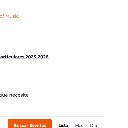
of Music!
particulares 2025-2026
que necesita.
Navegación
Buscar Eventos
Lista
Mes
Día
de