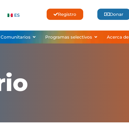
Registro
Donar
ES
ses & Lessons
Abrir Community Programs
Abrir Selective
 Comunitarios
Programas selectivos
Acerca de
rio