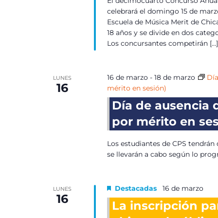
El decimocuarto Concurso Anual
celebrará el domingo 15 de marz
Escuela de Música Merit de Chic
18 años y se divide en dos catego
Los concursantes competirán […]
16 de marzo
-
18 de marzo
Día
LUNES
16
mérito en sesión)
Día de ausencia 
por mérito en ses
Los estudiantes de CPS tendrán d
se llevarán a cabo según lo pro
Destacadas
16 de marzo
LUNES
16
La inscripción pa